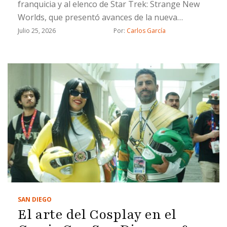
franquicia y al elenco de Star Trek: Strange New
Worlds, que presentó avances de la nueva
temporada durante la San Diego Comic-Con 2026
Julio 25, 2026
Por: 
Carlos García
SAN DIEGO
El arte del Cosplay en el