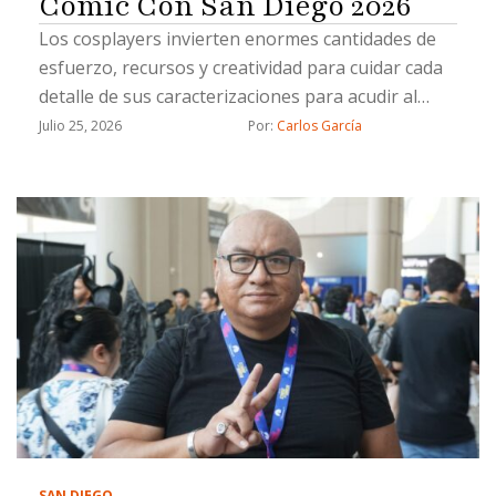
Comic Con San Diego 2026
Los cosplayers invierten enormes cantidades de
esfuerzo, recursos y creatividad para cuidar cada
detalle de sus caracterizaciones para acudir al
Comic Con
Julio 25, 2026
Por: 
Carlos García
SAN DIEGO