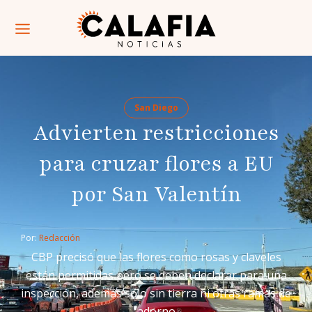
San Diego
Advierten restricciones
para cruzar flores a EU
por San Valentín
Por: 
Redacción
CBP precisó que las flores como rosas y claveles
están permitidas pero se deben declarar para una
inspección, además solo sin tierra ni otras ramas de
adorno