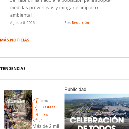
medidas preventivas y mitigar el impacto
ambiental
Agosto 6, 2026
Por: 
Redacción
MÁS NOTICIAS
TENDENCIAS
Publicidad
Por: 
TI
JU
Redacc
A
N
ión
A
Más de 2 mil