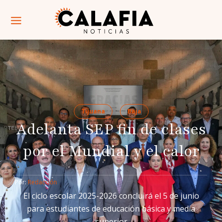
Tijuana
Baja
Adelanta SEP fin de clases
por el Mundial y el calor
Por: 
Redacción
El ciclo escolar 2025-2026 concluirá el 5 de junio
para estudiantes de educación básica y media
superior