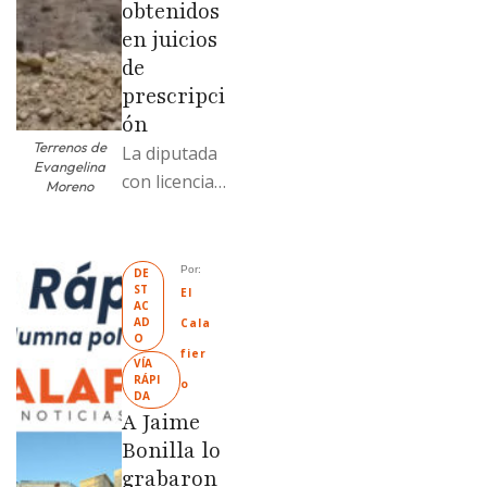
obtenidos
en juicios
de
prescripci
ón
Terrenos de
La diputada
Evangelina
con licencia
Moreno
vendió dos
terrenos con
antecedente
Por: 
DE
ST
s de
El 
AC
prescripción
AD
Cala
O
positiva; uno
fier
VÍA 
fue
RÁPI
o
DA
revendido
A Jaime
329% por
Bonilla lo
encima …
grabaron