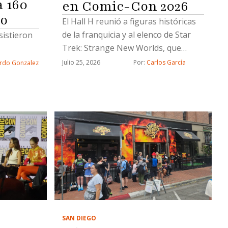
 160
en Comic-Con 2026
go
El Hall H reunió a figuras históricas
de la franquicia y al elenco de Star
sistieron
Trek: Strange New Worlds, que
presentó avances de la nueva
Julio 25, 2026
Por: 
Carlos García
rdo Gonzalez
temporada durante la San Diego
Comic-Con 2026
SAN DIEGO