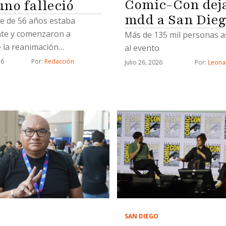
Comic-Con deja
uno falleció
mdd a San Die
 de 56 años estaba
nte y comenzaron a
Más de 135 mil personas a
e la reanimación
al evento
monar (RCP)
26
Por: 
Redacción
Julio 26, 2026
Por: 
Leona
SAN DIEGO