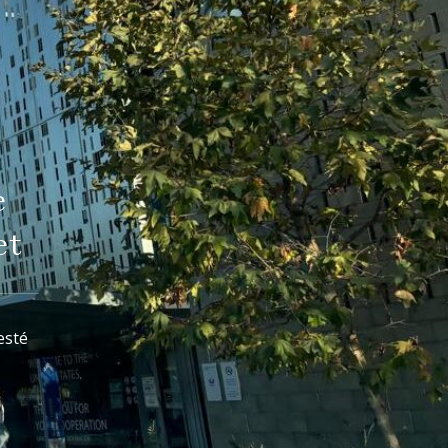
e
et
esté