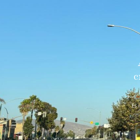
c
Por: 
An
Es 