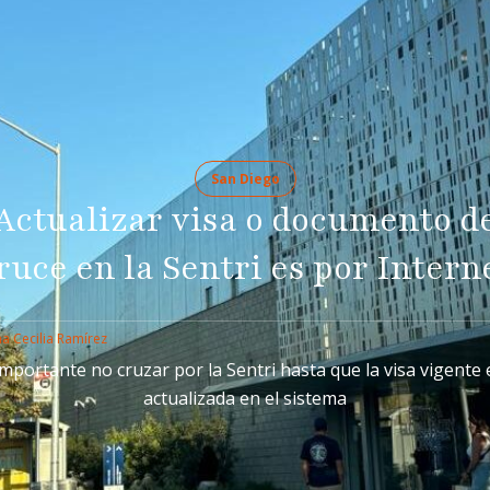
San Diego
Actualizar visa o documento d
ruce en la Sentri es por Intern
a Cecilia Ramírez
importante no cruzar por la Sentri hasta que la visa vigente 
actualizada en el sistema