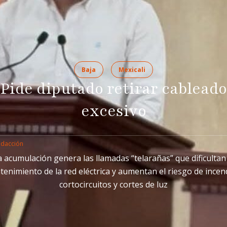
Baja
Mexicali
Pide diputado retirar cableado
excesivo
edacción
a acumulación genera las llamadas “telarañas” que dificultan 
enimiento de la red eléctrica y aumentan el riesgo de incen
cortocircuitos y cortes de luz