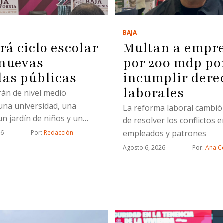
BAJA
Multan a empr
rá ciclo escolar
por 200 mdp po
 nuevas
incumplir dere
las públicas
laborales
rán de nivel medio
una universidad, una
La reforma laboral cambió
un jardín de niños y un
de resolver los conflictos e
 Atención Múltiple
empleados y patrones
26
Por: 
Redacción
Agosto 6, 2026
Por: 
Ana Ce