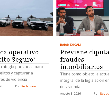
BAJA
MEXICALI
Previene diput
ca operativo
fraudes
rito Seguro’
inmobiliarios
trategia por zonas para
elitos y capturar a
Tiene como objeto la actua
es de violencia
integral de la legislación e
de vivienda
26
Por: 
Redacción
Agosto 3, 2026
Por: 
Redac