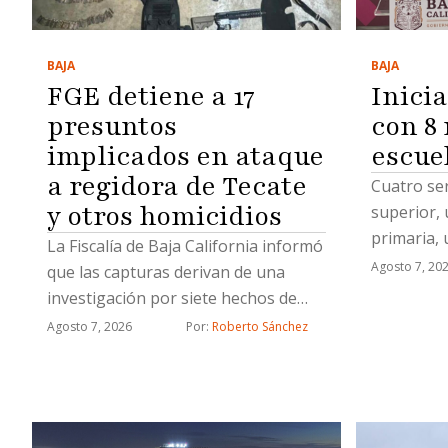
BAJA
BAJA
FGE detiene a 17
Inicia
presuntos
con 8
implicados en ataque
escue
a regidora de Tecate
Cuatro se
y otros homicidios
superior, 
primaria, 
La Fiscalía de Baja California informó
Centro de
Agosto 7, 20
que las capturas derivan de una
investigación por siete hechos de
alto impacto, entre ellos el ataque en
Agosto 7, 2026
Por: 
Roberto Sánchez
el que fue asesinado el esposo de
una regidora de Tecate; durante el
operativo también aseguró armas,
droga y equipo táctico