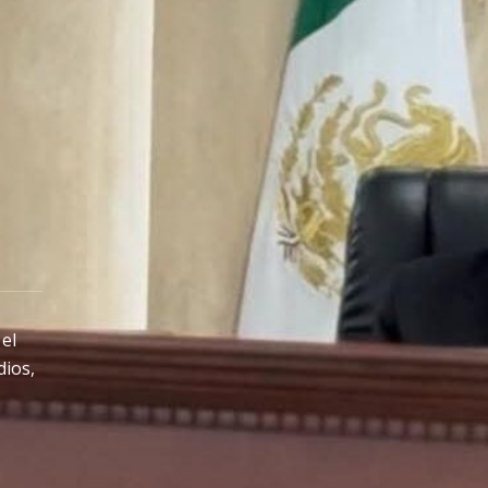
el
dios,