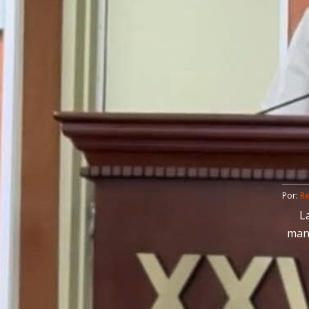
Por: 
R
L
mant