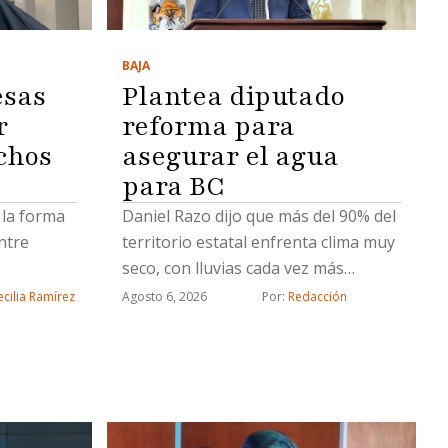
BAJA
esas
Plantea diputado
r
reforma para
chos
asegurar el agua
para BC
 la forma
Daniel Razo dijo que más del 90% del
ntre
territorio estatal enfrenta clima muy
seco, con lluvias cada vez más
escasas
cilia Ramírez
Agosto 6, 2026
Por: 
Redacción