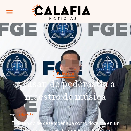
Policiaca
Acusan de pederastia a
maestro de música
Por: 
Redacción
El detenido se desempeñaba como docente en un
plantel preescolar del municipio de Tecate