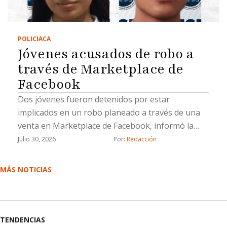
POLICIACA
Jóvenes acusados de robo a
través de Marketplace de
Facebook
Dos jóvenes fueron detenidos por estar
implicados en un robo planeado a través de una
venta en Marketplace de Facebook, informó la
Fiscalía General del Estado (FGE).La Fiscalía
Julio 30, 2026
Por: 
Redacción
aprehendió a Lluvia Lizeth “N”, y Saúl Emmanuel
“N”, por su probable responsabilidad en el delito
MÁS NOTICIAS
de robo calificado cometido por dos o más
personas armadas y ejecutado con violencia.De
acuerdo con la investigación, el 21 de marzo de
2026 la víctima contactó, a través de Facebook
TENDENCIAS