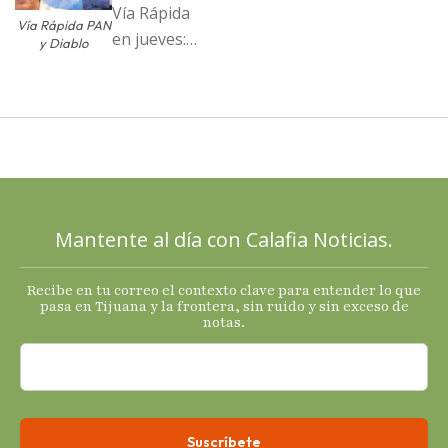
Vía Rápida
Vía Rápida PAN
en jueves:
y Diablo
Destapa el
PAN a sus
cartas; El
Diablo, su
Cucho y su
plan; Rocío …
Mantente al día con Calafia Noticias.
Recibe en tu correo el contexto clave para entender lo que
pasa en Tijuana y la frontera, sin ruido y sin exceso de
notas.