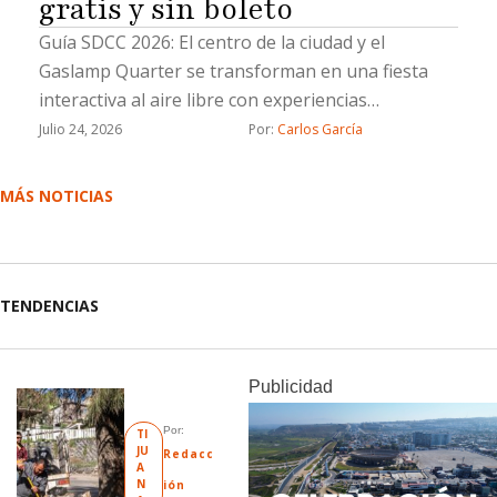
gratis y sin boleto
Guía SDCC 2026: ​El centro de la ciudad y el
Gaslamp Quarter se transforman en una fiesta
interactiva al aire libre con experiencias
inmersivas, cosplay y gastronomía
Julio 24, 2026
Por: 
Carlos García
MÁS NOTICIAS
TENDENCIAS
Publicidad
Por: 
TI
JU
Redacc
A
N
ión