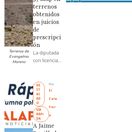
terrenos
obtenidos
en juicios
de
prescripci
ón
Terrenos de
La diputada
Evangelina
con licencia
Moreno
vendió dos
terrenos con
antecedente
Por: 
DE
ST
s de
El 
AC
prescripción
AD
Cala
O
positiva; uno
fier
VÍA 
fue
RÁPI
o
DA
revendido
A Jaime
329% por