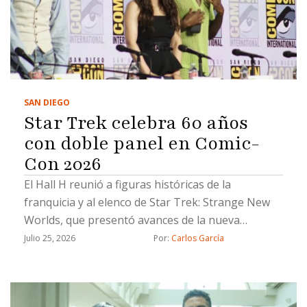
SAN DIEGO
Star Trek celebra 60 años
con doble panel en Comic-
Con 2026
El Hall H reunió a figuras históricas de la
franquicia y al elenco de Star Trek: Strange New
Worlds, que presentó avances de la nueva
temporada durante la San Diego Comic-Con 2026
Julio 25, 2026
Por: 
Carlos García