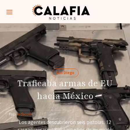
San Diego
Traficaba armas de EU
hacia México
Por: 
Redacción
Los agentes descubrieron seis pistolas, 12
cargadores y mil 895 cartuchos de munición