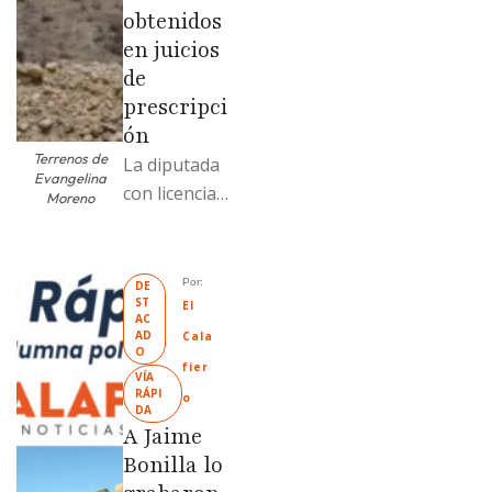
obtenidos
en juicios
de
prescripci
ón
Terrenos de
La diputada
Evangelina
con licencia
Moreno
vendió dos
terrenos con
antecedente
Por: 
DE
ST
s de
El 
AC
prescripción
AD
Cala
O
positiva; uno
fier
VÍA 
fue
RÁPI
o
DA
revendido
A Jaime
329% por
Bonilla lo
encima …