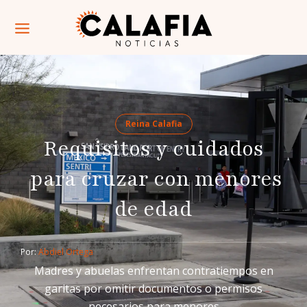
Reina Calafia
Requisitos y cuidados
para cruzar con menores
de edad
Por: 
Abdiel Ortega
Madres y abuelas enfrentan contratiempos en
garitas por omitir documentos o permisos
necesarios para menores