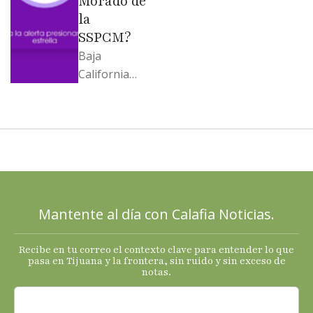
Morado de
la
SSPCM?
Baja
California
llega al
cierre de
2025 con
señales
mixtas en
sus
principales
Mantente al día con Calafia Noticias.
termómetro
s
Recibe en tu correo el contexto clave para entender lo que
económicos.
pasa en Tijuana y la frontera, sin ruido y sin exceso de
notas.