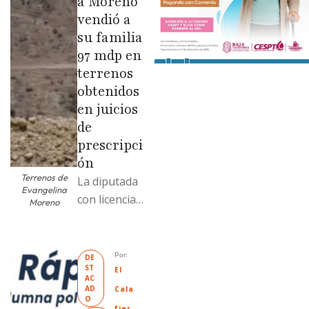
a Moreno
vendió a
su familia
97 mdp en
terrenos
obtenidos
en juicios
de
prescripci
ón
Terrenos de
La diputada
Evangelina
con licencia
Moreno
vendió dos
terrenos con
antecedente
Por: 
DE
ST
s de
El 
AC
prescripción
AD
Cala
O
positiva; uno
fier