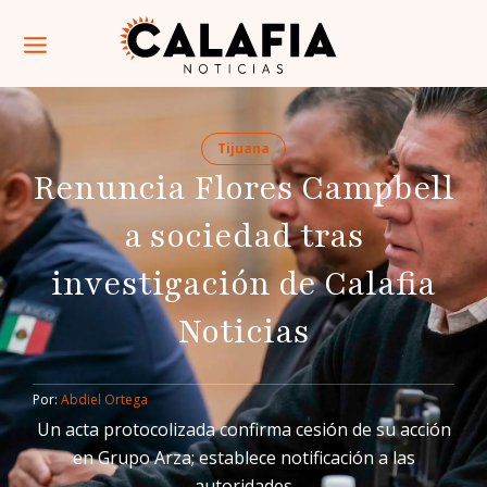
Tijuana
Renuncia Flores Campbell
a sociedad tras
investigación de Calafia
Noticias
Por: 
Abdiel Ortega
Un acta protocolizada confirma cesión de su acción
en Grupo Arza; establece notificación a las
autoridades