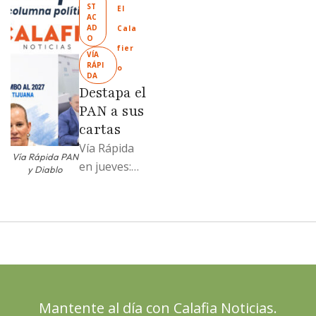
ST
Llamadme
El 
AC
Ruffo
AD
Cala
O
“Mandela”;
fier
VÍA 
Evangelina
RÁPI
o
DA
Moreno no
Destapa el
soportó; Los
PAN a sus
…
cartas
Vía Rápida
Vía Rápida PAN
en jueves:
y Diablo
Destapa el
PAN a sus
cartas; El
Diablo, su
Cucho y su
plan; Rocío …
Mantente al día con Calafia Noticias.