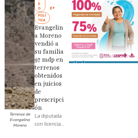
Limpia” en
D
ga
O
colonias de
POLÍ
las …
TICA
Evangelin
a Moreno
vendió a
su familia
97 mdp en
terrenos
obtenidos
en juicios
de
prescripci
ón
Terrenos de
La diputada
Evangelina
con licencia
Moreno
vendió dos