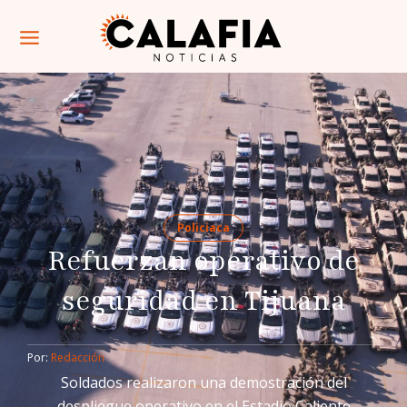
Policiaca
Refuerzan operativo de
seguridad en Tijuana
Por: 
Redacción
Soldados realizaron una demostración del
despliegue operativo en el Estadio Caliente