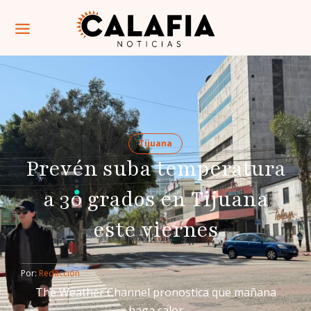
Tijuana
Prevén suba temperatura
a 30 grados en Tijuana
este viernes
Por: 
Redacción
The Weather Channel pronostica que mañana
haga calor