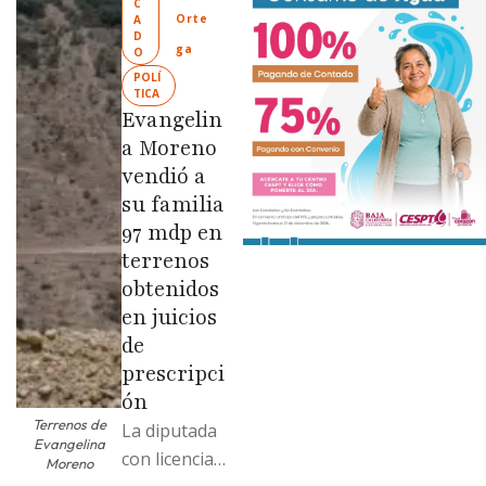
Ciudad
C
Orte
A
Limpia” en
D
ga
O
colonias de
POLÍ
las …
TICA
Evangelin
a Moreno
vendió a
su familia
97 mdp en
terrenos
obtenidos
en juicios
de
prescripci
ón
Terrenos de
La diputada
Evangelina
con licencia
Moreno