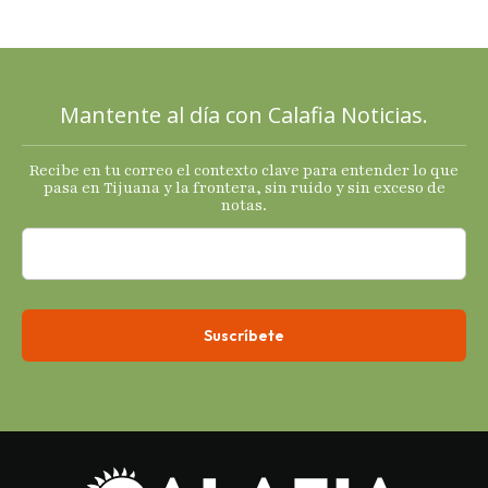
señales
mixtas en
sus
principales
Mantente al día con Calafia Noticias.
termómetro
s
Recibe en tu correo el contexto clave para entender lo que
económicos.
pasa en Tijuana y la frontera, sin ruido y sin exceso de
notas.