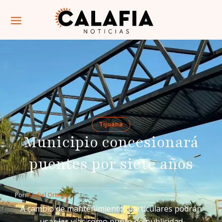
Tijuana
Municipio concesionará
puentes por siete años
Por: 
Abdiel Ortega
A cambio de mantenimiento, particulares podrán
usar las vías como punto de publicidad