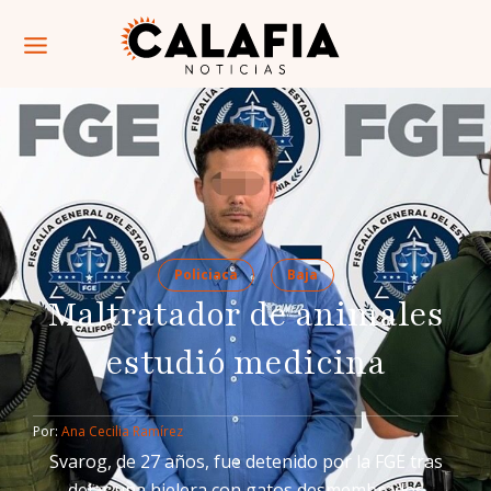
Policiaca
Baja
Maltratador de animales
estudió medicina
Por: 
Ana Cecilia Ramírez
Svarog, de 27 años, fue detenido por la FGE tras
dejar una hielera con gatos desmembrados