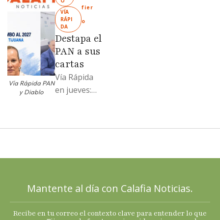
O
“Mandela”;
fier
VÍA 
Evangelina
RÁPI
o
DA
Moreno no
Destapa el
soportó; Los
PAN a sus
…
cartas
Vía Rápida
Vía Rápida PAN
en jueves:
y Diablo
Destapa el
PAN a sus
cartas; El
Diablo, su
Cucho y su
plan; Rocío …
Mantente al día con Calafia Noticias.
Recibe en tu correo el contexto clave para entender lo que