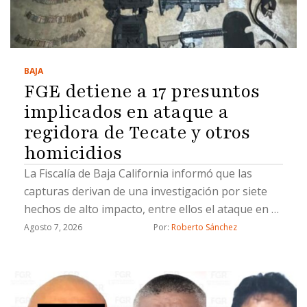
BAJA
FGE detiene a 17 presuntos
implicados en ataque a
regidora de Tecate y otros
homicidios
La Fiscalía de Baja California informó que las
capturas derivan de una investigación por siete
hechos de alto impacto, entre ellos el ataque en el
que fue asesinado el esposo de una regidora de
Agosto 7, 2026
Por: 
Roberto Sánchez
Tecate; durante el operativo también aseguró
armas, droga y equipo táctico