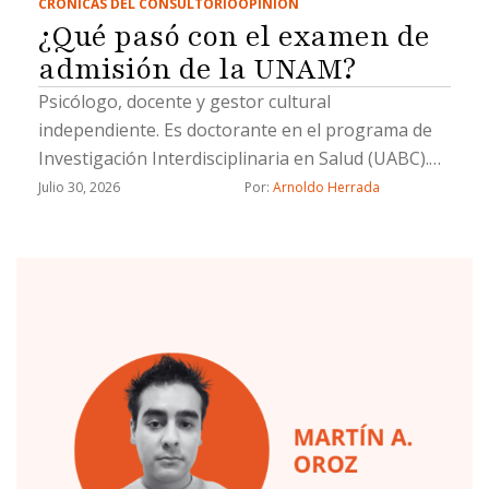
CRÓNICAS DEL CONSULTORIO
OPINIÓN
¿Qué pasó con el examen de
admisión de la UNAM?
Psicólogo, docente y gestor cultural
independiente. Es doctorante en el programa de
Investigación Interdisciplinaria en Salud (UABC).
Su línea de investigación es la salud pública
Julio 30, 2026
Por: 
Arnoldo Herrada
interdisciplinaria.