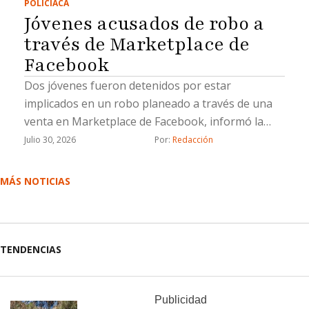
POLICIACA
Jóvenes acusados de robo a
través de Marketplace de
Facebook
Dos jóvenes fueron detenidos por estar
implicados en un robo planeado a través de una
venta en Marketplace de Facebook, informó la
Fiscalía General del Estado (FGE).La Fiscalía
Julio 30, 2026
Por: 
Redacción
aprehendió a Lluvia Lizeth “N”, y Saúl Emmanuel
“N”, por su probable responsabilidad en el delito
MÁS NOTICIAS
de robo calificado cometido por dos o más
personas armadas y ejecutado con violencia.De
acuerdo con la investigación, el 21 de marzo de
2026 la víctima contactó, a través de Facebook
TENDENCIAS
Marketplace, a una persona que ofrecía en venta
un vehículo Toyota Corolla modelo 2016 por la
cantidad de 110 mil pesos.Tras acordar el
Publicidad