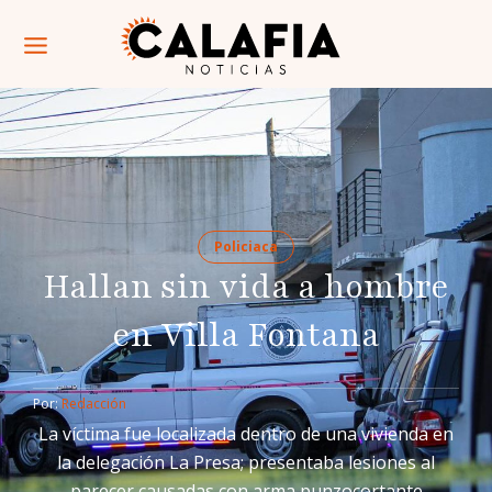
Policiaca
Hallan sin vida a hombre
en Villa Fontana
Por: 
Redacción
La víctima fue localizada dentro de una vivienda en
la delegación La Presa; presentaba lesiones al
parecer causadas con arma punzocortante