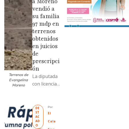
a Moreno
vendió a
su familia
97 mdp en
terrenos
obtenidos
en juicios
de
prescripci
ón
Terrenos de
La diputada
Evangelina
con licencia
Moreno
vendió dos
terrenos con
antecedente
Por: 
DE
ST
s de
El 
AC
prescripción
AD
Cala
O
positiva; uno