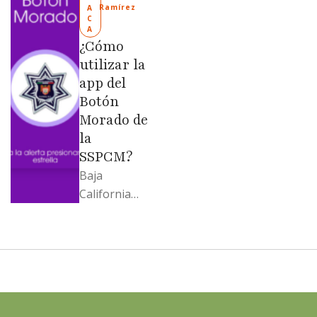
“Mandela”;
Ramírez
A
C
Evangelina
A
Moreno no
¿Cómo
soportó; Los
utilizar la
…
app del
Botón
Morado de
la
SSPCM?
Baja
California
llega al
cierre de
2025 con
señales
mixtas en
sus