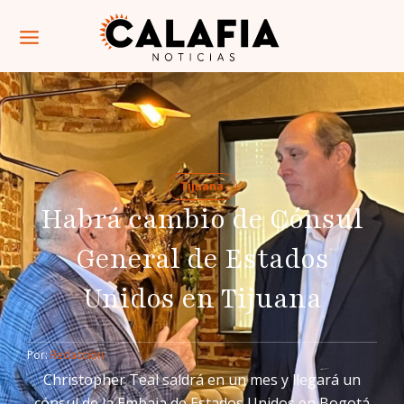
Tijuana
Habrá cambio de Cónsul
General de Estados
Unidos en Tijuana
Por: 
Redacción
Christopher Teal saldrá en un mes y llegará un
cónsul de la Embaja de Estados Unidos en Bogotá