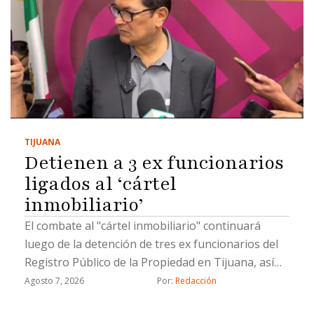
TIJUANA
Detienen a 3 ex funcionarios
ligados al ‘cártel
inmobiliario’
El combate al "cártel inmobiliario" continuará
luego de la detención de tres ex funcionarios del
Registro Público de la Propiedad en Tijuana, así
como un civil, por hacer cambios de propiedad de
Agosto 7, 2026
Por: 
Redacción
manera ilícita, informó el coordinador de Gabinete