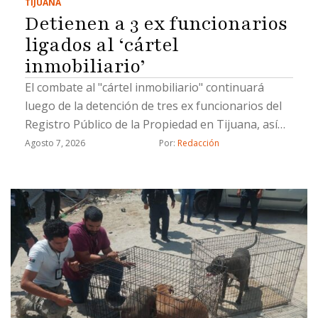
TIJUANA
Detienen a 3 ex funcionarios
ligados al ‘cártel
inmobiliario’
El combate al "cártel inmobiliario" continuará
luego de la detención de tres ex funcionarios del
Registro Público de la Propiedad en Tijuana, así
como un civil, por hacer cambios de propiedad de
Agosto 7, 2026
Por: 
Redacción
manera ilícita, informó el coordinador de Gabinete
de la Fiscalía General del Estado (FGE), Juan Carlos
Buenrostro.Los detenidos están involucrados en
cambios de propietarios que se registraron con
documentación apócrifa; uno de ellos ya fue
vinculado a proceso, indicó Buenrostro.Los ex
funcionarios ligados al llamado "cártel
inmobiliario" ocuparon cargos de subregistrador
y analista y son acusados de fraude, fraude