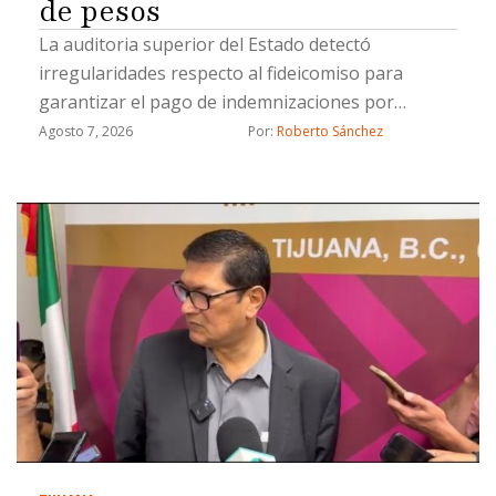
de pesos
La auditoria superior del Estado detectó
irregularidades respecto al fideicomiso para
garantizar el pago de indemnizaciones por
fallecimiento a los causahabientes del personal
Agosto 7, 2026
Por: 
Roberto Sánchez
operativo de la Secretaría de Seguridad Pública
Municipal