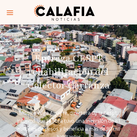
Tijuana
Entrega CESPT
rehabilitación del
Colector Carranza
Por: 
Redacción
Mónica Vega Aguirre, directora de la Cespt,
informó que la obra tuvo una inversión de 81
millones de pesos y beneficia a más de 90 mil
habitantes