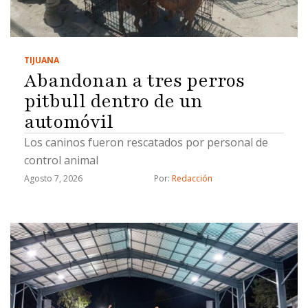
procesal y uso de documentos falsos, detalló."Hay
varios grupos y tentáculos que maneja el cártel
inmobiliario, ya tenemos varios civiles que están
TIJUANA
detenidos por estos hechos y las investigaciones
Abandonan a tres perros
…
pitbull dentro de un
automóvil
Los caninos fueron rescatados por personal de
control animal
Agosto 7, 2026
Por: 
Redacción