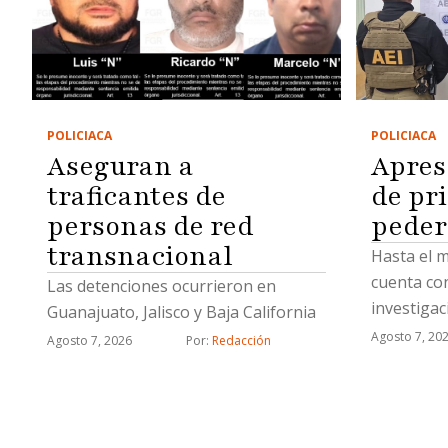
POLICIACA
POLICIACA
Aseguran a
Apres
traficantes de
de pr
personas de red
peder
transnacional
Hasta el 
cuenta con
Las detenciones ocurrieron en
investigac
Guanajuato, Jalisco y Baja California
mismo del
Agosto 7, 20
Agosto 7, 2026
Por: 
Redacción