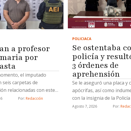
POLICIACA
Se ostentaba c
an a profesor
policía y result
imaria por
3 órdenes de
asta
aprehensión
momento, el imputado
 seis carpetas de
Se le aseguró una placa y 
ión relacionadas con este
apócrifas, así como indum
ito
con la insignia de la Policí
26
Por: 
Redacción
de Tijuana
Agosto 7, 2026
Por: 
Redac