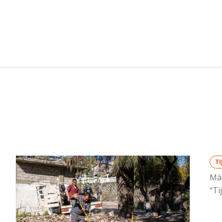
T
Más
“Ti