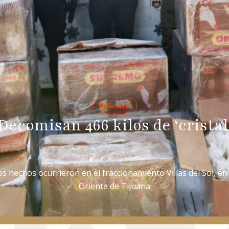
Policiaca
Decomisan 466 kilos de ‘cristal
edacción
os hechos ocurrieron en el fraccionamiento Villas del Sol, en 
Oriente de Tijuana