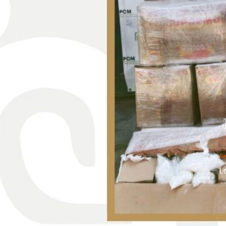
Por: 
R
L