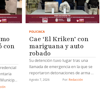
POLICIACA
omo
Cae ‘El Kriken’ con
ó con
mariguana y auto
robado
Su detención tuvo lugar tras una
llamada de emergencia en la que se
credencial
reportaron detonaciones de arma de
entaria
fuego
a Municipal
Agosto 7, 2026
Por: 
Redacción
ción