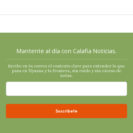
cierre de
2025 con
señales
mixtas en
sus
principales
Mantente al día con Calafia Noticias.
termómetro
s
Recibe en tu correo el contexto clave para entender lo que
económicos.
pasa en Tijuana y la frontera, sin ruido y sin exceso de
notas.