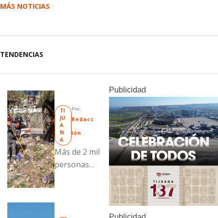
MÁS NOTICIAS
TENDENCIAS
Publicidad
Por: 
TI
JU
Redacc
A
N
ión
A
Más de 2 mil
personas
fueron
beneficiadas
con acciones
del
Publicidad