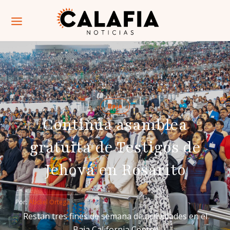
Baja
Continúa asamblea
gratuita de Testigos de
Jehová en Rosarito
Por: 
Abdiel Ortega
Restan tres fines de semana de actividades en el
Baja California Center