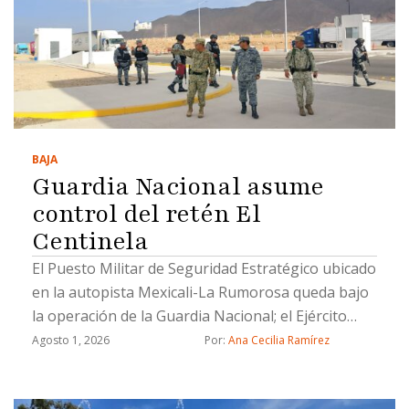
BAJA
Guardia Nacional asume
control del retén El
Centinela
El Puesto Militar de Seguridad Estratégico ubicado
en la autopista Mexicali-La Rumorosa queda bajo
la operación de la Guardia Nacional; el Ejército
brindará apoyo temporal durante la transición
Agosto 1, 2026
Por: 
Ana Cecilia Ramírez