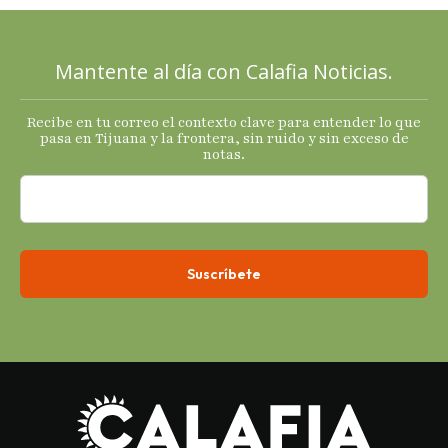
mixtas en
sus
principales
Mantente al día con Calafia Noticias.
termómetro
s
Recibe en tu correo el contexto clave para entender lo que
económicos.
pasa en Tijuana y la frontera, sin ruido y sin exceso de
notas.