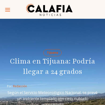
Tijuana
Clima en Tijuana: Podría
llegar a 24 grados
Por: 
Redacción
Según el Servicio Meteorológico Nacional, se prevé
un ambiente templado con cielo nublado
mayormente