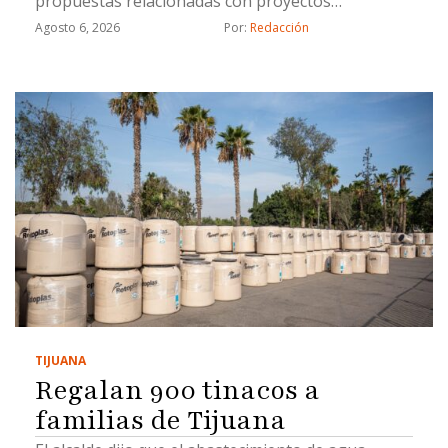
propuestas relacionadas con proyectos
estratégicos
Agosto 6, 2026
Por: 
Redacción
TIJUANA
Regalan 900 tinacos a
familias de Tijuana