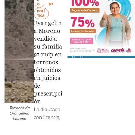
ga
O
colonias de
POLÍ
las …
TICA
Evangelin
a Moreno
vendió a
su familia
97 mdp en
terrenos
obtenidos
en juicios
de
prescripci
ón
Terrenos de
La diputada
Evangelina
con licencia
Moreno
vendió dos
terrenos con