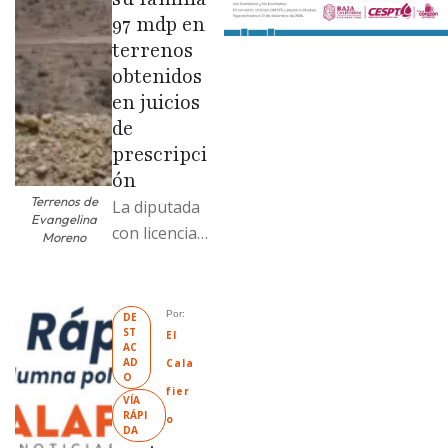
97 mdp en
terrenos
obtenidos
en juicios
de
prescripci
ón
Terrenos de
La diputada
Evangelina
con licencia
Moreno
vendió dos
terrenos con
antecedente
Por: 
DE
ST
s de
El 
AC
prescripción
AD
Cala
O
positiva; uno
fier
VÍA 
fue
RÁPI
o
DA
revendido