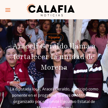
Tijuana
Araceli Geraldo llama a
fortalecer la unidad de
Morena
Por: 
Redacción
La diputada local, Araceli Geraldo, participó como
ponente en el programa “Jueves de Militancia”,
organizado por el Comité Ejecutivo Estatal de
Morena en Tijuana