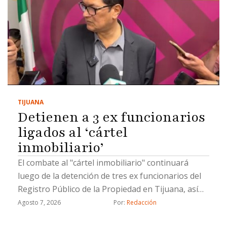
TIJUANA
Detienen a 3 ex funcionarios
ligados al ‘cártel
inmobiliario’
El combate al "cártel inmobiliario" continuará
luego de la detención de tres ex funcionarios del
Registro Público de la Propiedad en Tijuana, así
como un civil, por hacer cambios de propiedad de
Agosto 7, 2026
Por: 
Redacción
manera ilícita, informó el coordinador de Gabinete