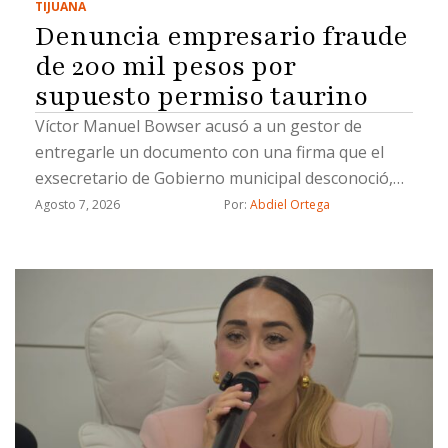
TIJUANA
Denuncia empresario fraude
de 200 mil pesos por
supuesto permiso taurino
Víctor Manuel Bowser acusó a un gestor de
entregarle un documento con una firma que el
exsecretario de Gobierno municipal desconoció,
además señala a dos ex funcionarios: Miguel
Agosto 7, 2026
Por: 
Abdiel Ortega
Castorena y José Alonso López