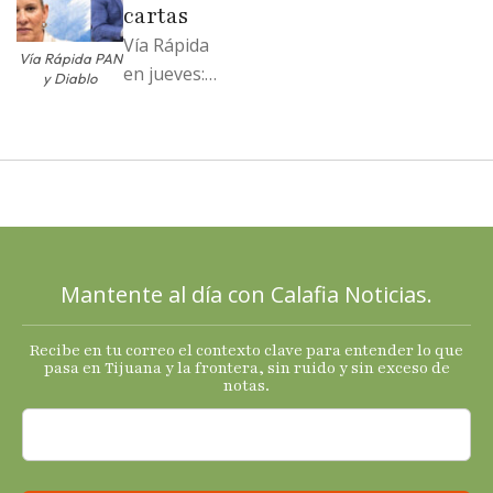
…
cartas
Vía Rápida
Vía Rápida PAN
en jueves:
y Diablo
Destapa el
PAN a sus
cartas; El
Diablo, su
Cucho y su
plan; Rocío …
Mantente al día con Calafia Noticias.
Recibe en tu correo el contexto clave para entender lo que
pasa en Tijuana y la frontera, sin ruido y sin exceso de
notas.