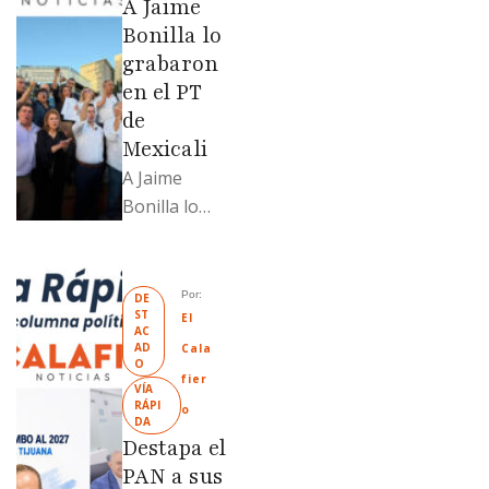
A Jaime
329% por
Bonilla lo
encima …
grabaron
en el PT
de
Mexicali
A Jaime
Bonilla lo
grabaron en
el PT de
Mexicali;
Por: 
DE
ST
Llamadme
El 
AC
Ruffo
AD
Cala
O
“Mandela”;
fier
VÍA 
Evangelina
RÁPI
o
DA
Moreno no
Destapa el
soportó; Los
PAN a sus