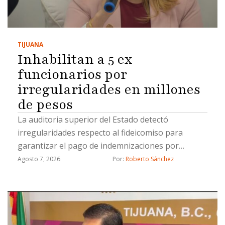
TIJUANA
Inhabilitan a 5 ex
funcionarios por
irregularidades en millones
de pesos
La auditoria superior del Estado detectó
irregularidades respecto al fideicomiso para
garantizar el pago de indemnizaciones por
fallecimiento a los causahabientes del personal
Agosto 7, 2026
Por: 
Roberto Sánchez
operativo de la Secretaría de Seguridad Pública
Municipal